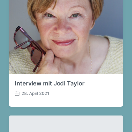
:
:
Interview mit Jodi Taylor
28. April 2021
B
e
i
t
r
a