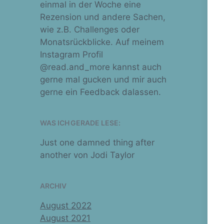
einmal in der Woche eine
Rezension und andere Sachen,
wie z.B. Challenges oder
Monatsrückblicke. Auf meinem
Instagram Profil
@read.and_more kannst auch
gerne mal gucken und mir auch
gerne ein Feedback dalassen.
WAS ICH GERADE LESE:
Just one damned thing after
another von Jodi Taylor
ARCHIV
August 2022
August 2021