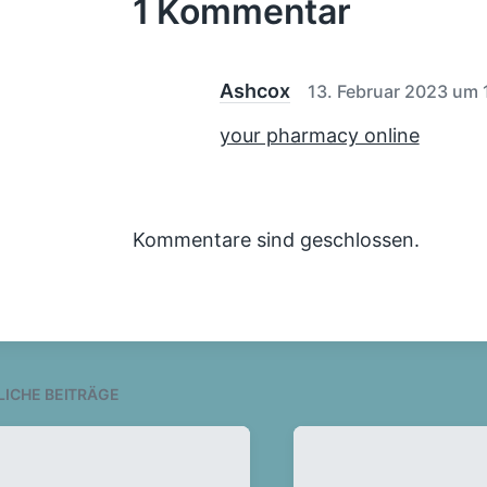
1 Kommentar
c
u
g
h
m
e
t
r
B
i
Ashcox
13. Februar 2023 um 
e
n
i
your pharmacy online
t
r
a
g
:
Kommentare sind geschlossen.
LICHE BEITRÄGE