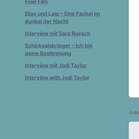
Fowl Film
Elias und Laia – Eine Fackel im
dunkel der Nacht
Interview mit Sara Ruesch
Schicksalsbringer – Ich bin
deine Bestimmung
Interview mit Jodi Taylor
Interview with Jodi Taylor
ÄHN