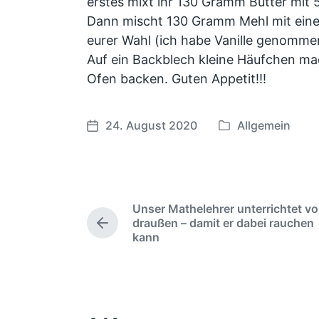
erstes mixt ihr 130 Gramm Butter mi
Dann mischt 130 Gramm Mehl mit ein
eurer Wahl (ich habe Vanille genomme
Auf ein Backblech kleine Häufchen ma
Ofen backen. Guten Appetit!!!
24. August 2020
Allgemein
V
B
e
e
r
i
ö
t
f
r
Unser Mathelehrer unterrichtet v
f
a
draußen – damit er dabei rauchen
V
e
g
kann
o
n
s
r
t
d
h
e
l
a
r
i
t
i