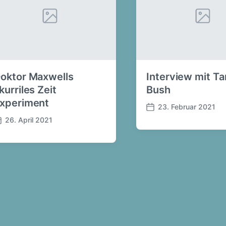
oktor Maxwells
Interview mit T
kurriles Zeit
Bush
xperiment
23. Februar 2021
B
26. April 2021
e
i
t
r
a
g
s
d
a
t