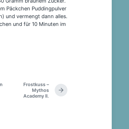
t 50 Gramm braunem Zucker.
em Päckchen Puddingpulver
n) und vermengt dann alles.
chen und für 10 Minuten im
on
Frostkuss –
Mythos
N
Academy ll.
ä
c
h
s
t
e